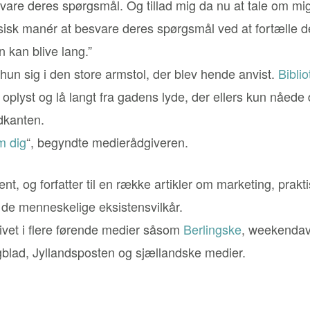
are deres spørgsmål. Og tillad mig da nu at tale om mig
isk manér at besvare deres spørgsmål ved at fortælle d
n kan blive lang.”
hun sig i den store armstol, der blev hende anvist.
Biblio
og oplyst og lå langt fra gadens lyde, der ellers kun nåe
dkanten.
m dig
“, begyndte medierådgiveren.
nt, og forfatter til en række artikler om marketing, praktisk
de menneskelige eksistensvilkår.
ivet i flere førende medier såsom
Berlingske
, weekendav
agblad, Jyllandsposten og sjællandske medier.