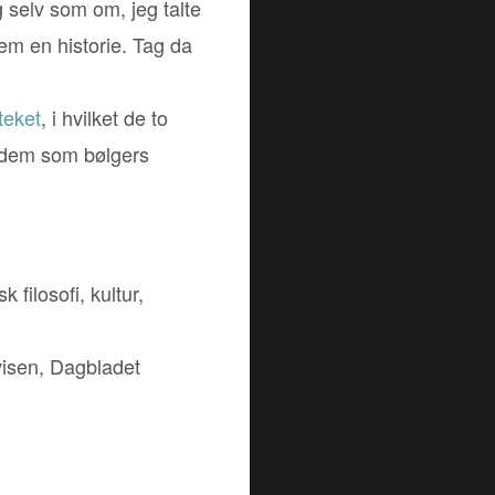
 selv som om, jeg talte
em en historie. Tag da
teket
, i hvilket de to
de dem som bølgers
 filosofi, kultur,
isen, Dagbladet