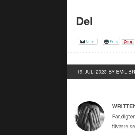
Del
Email
Print
16. JULI 2023
BY EMIL B
WRITTEN
Far.digte
tilværels