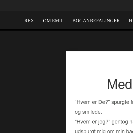
REX
OM EMIL
BOGANBEFALINGER
H
Medi
“Hvem er De?” spurgte fr
og smilede.
“Hvem er jeg?” gentog han
udspurgt mig om min ba