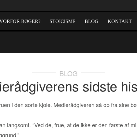
VORFOR BØGER?
STOICISME
BLOG
KONTAKT
BLOG
erådgiverens sidste his
uen i den sorte kjole. Medierådgiveren så op fra sine b
 langsomt. “Ved de, frue, at de ikke er den første af min
ggrund.”