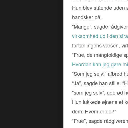
Hun blev stående uden at 
handsker på.
“Mange”, sagde rådgiveren
virksomhed ud i den strat
fortællingens væsen, vi
“Frue, de mangfoldige sp
Hvordan kan jeg gøre mi
“Som jeg selv!” afbrød h
“Ja”, sagde han stille. “
“som jeg selv”, udbrød h
Hun lukkede øjnene et ko
dem: Hvem er de?”
“Frue”, sagde rådgiveren 