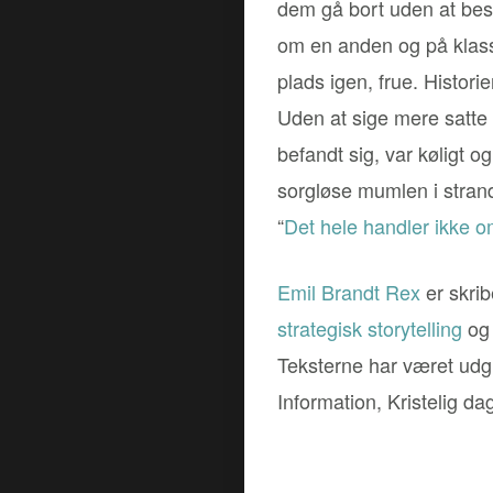
dem gå bort uden at besv
om en anden og på klass
plads igen, frue. Historie
Uden at sige mere satte 
befandt sig, var køligt 
sorgløse mumlen i stran
“
Det hele handler ikke o
Emil Brandt Rex
er skribe
strategisk storytelling
og 
Teksterne har været udg
Information, Kristelig d