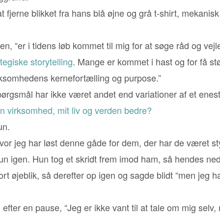
fjerne blikket fra hans blå øjne og grå t-shirt, mekanisk
, “er i tidens løb kommet til mig for at søge råd og vejle
egiske storytelling
. Mange er kommet i hast og for få støt
rksomhedens kernefortælling og purpose.”
ørgsmål har ikke været andet end variationer af et eneste
n virksomhed, mit liv og verden bedre?
un.
Hvor jeg har løst denne gåde for dem, der har de været st
un igen. Hun tog et skridt frem imod ham, så hendes ned
rt øjeblik, så derefter op igen og sagde blidt “men jeg h
efter en pause, “Jeg er ikke vant til at tale om mig selv, 