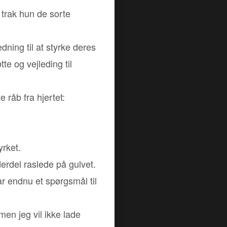
 trak hun de sorte
dning til at styrke deres
te og vejleding til
 råb fra hjertet:
yrket.
erdel raslede på gulvet.
ar endnu et spørgsmål til
men jeg vil ikke lade