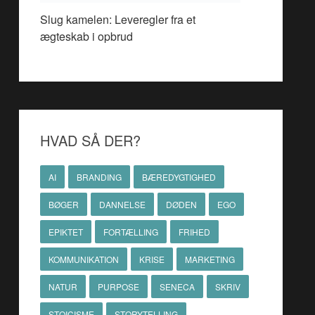
Slug kamelen: Leveregler fra et
ægteskab i opbrud
HVAD SÅ DER?
AI
BRANDING
BÆREDYGTIGHED
BØGER
DANNELSE
DØDEN
EGO
EPIKTET
FORTÆLLING
FRIHED
KOMMUNIKATION
KRISE
MARKETING
NATUR
PURPOSE
SENECA
SKRIV
STOICISME
STORYTELLING